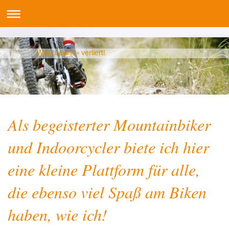
Wer bremst - verliert!
Als begeisterter Mountainbiker
und Indoorcycler biete ich hier
eine kleine Plattform für alle,
die ebenso viel Spaß am Biken
haben, wie ich!